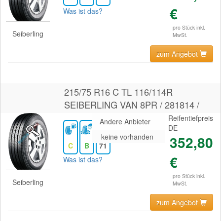
€
Was ist das?
pro Stück inkl.
Seiberling
MwSt.
zum Angebot
215/75 R16 C TL 116/114R
SEIBERLING VAN 8PR / 281814 /
Reifentiefpreis
Andere Anbieter
DE
keine vorhanden
352,80
C
B
71
€
Was ist das?
pro Stück inkl.
Seiberling
MwSt.
zum Angebot