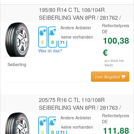
195/80 R14 C TL 106/104R
SEIBERLING VAN 8PR / 281762 /
Reifentiefpreis
Andere Anbieter
DE
keine vorhanden
100,38
E
B
71
€
Was ist das?
pro Stück inkl.
Seiberling
MwSt.
zum Angebot
205/75 R16 C TL 110/108R
SEIBERLING VAN 8PR / 281763 /
Reifentiefpreis
Andere Anbieter
DE
keine vorhanden
111,88
C
B
71